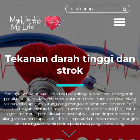
Skip
Search
Search
to
main
Toggle
content
EN
BM
中文
navigatio
Tekanan darah tinggi dan
strok
Sebanyak 80% daripada kes strok boleh dicegah. Anda perlu mengambil
peduli tentang tanda-tanda strok walaupun tanda-tanda tersebut hilang
selepas beberapa jam. Orang yang mengalami simptom-simptom FAST
(iaitu serangan iskemia transien – transient ischaemic attack [TIA]) perlu
segera membuat pemeriksaan di hospital walaupun simptom tersebut
hilang selepas beberapa ketika. TIA ialah petanda bahawa mereka mungkin
akan mengalami strok penuh pada masa yang akan datang.