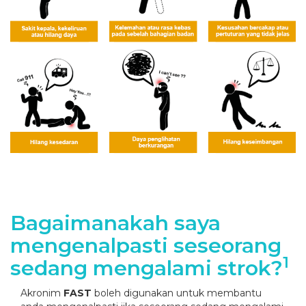
Bagaimanakah saya
mengenalpasti seseorang
1
sedang mengalami strok?
Akronim
FAST
boleh digunakan untuk membantu