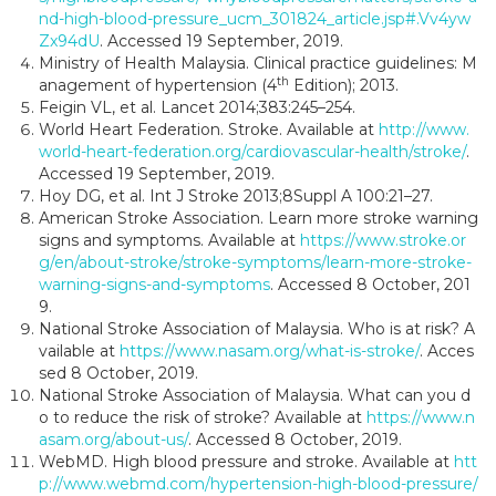
nd-high-blood-pressure_ucm_301824_article.jsp#.Vv4yw
Zx94dU
. Accessed 19 September, 2019.
Ministry of Health Malaysia. Clinical practice guidelines: M
th
anagement of hypertension (4
Edition); 2013.
Feigin VL, et al. Lancet 2014;383:245–254.
World Heart Federation. Stroke. Available at
http://www.
world-heart-federation.org/cardiovascular-health/stroke/
.
Accessed 19 September, 2019.
Hoy DG, et al. Int J Stroke 2013;8Suppl A 100:21–27.
American Stroke Association. Learn more stroke warning
signs and symptoms. Available at
https://www.stroke.or
g/en/about-stroke/stroke-symptoms/learn-more-stroke-
warning-signs-and-symptoms
. Accessed 8 October, 201
9.
National Stroke Association of Malaysia. Who is at risk? A
vailable at
https://www.nasam.org/what-is-stroke/
. Acces
sed 8 October, 2019.
National Stroke Association of Malaysia. What can you d
o to reduce the risk of stroke? Available at
https://www.n
asam.org/about-us/
. Accessed 8 October, 2019.
WebMD. High blood pressure and stroke. Available at
htt
p://www.webmd.com/hypertension-high-blood-pressure/